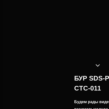
БУР SDS-
CTC-011
Будем рады видет