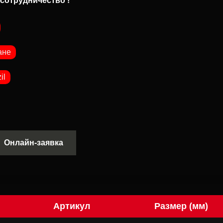
сотрудничество !
ане
il
Онлайн-заявка
Артикул
Размер (мм)