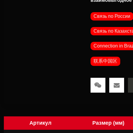
взаимовыгодное 
Связь по России
Связь по Казахст
Connection in Braz
联系中国区
Артикул
Размер (мм)